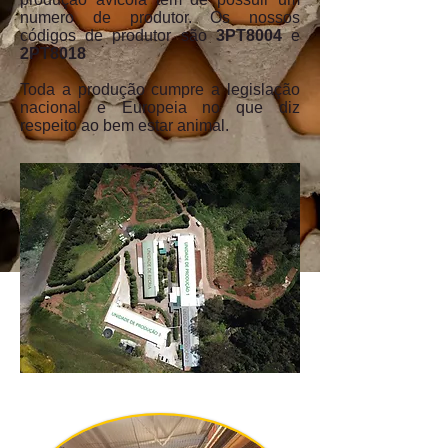
numero de produtor. Os nossos
códigos de produtor são
3PT8004
e
2
PT8018
Toda a produção cumpre a legislação
nacional e Europeia no que diz
respeito ao bem estar animal.