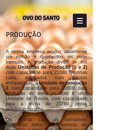
OVO DO SANTO
PRODUÇÃO
A nossa empresa produz atualmente
um milhão e quinhentos mil ovos
mensais. A produção divide se em
duas
Unidades de Produção (1 e 2)
com capacidade para 21080 galinhas
cada, equipados com gaiolas
enriquecidas, a
Unidade de produção
3
com capacidade para 20000 para
produção de ovos no solo e uma
Unidade de Recria, com capacidade
para a recria de 23760 pintas
poedeiras no solo.
De acordo com as normativas
Europeias todos as empresas de
produção avícola têm de possuir um