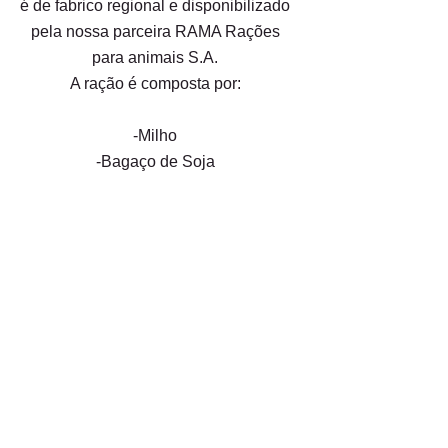
é de fabrico regional e disponibilizado
pela nossa parceira RAMA Rações
para animais S.A.
A ração é composta por:
-Milho
-Bagaço de Soja
-Girassol
-Cálcio
-Óleo de Soja
-Vitaminas e Minerais naturalmente
presentes​